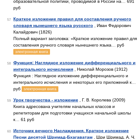
образовательной политики, проводимой в России на… 691
руб
Краткое изложение правил для составления ручного
57
словаря нынешнего языка русского
, Иван Федорович
Калайдович (1826)
Полный вариант заголовка: «Краткое изложение правил для
составления ручного словаря нынешнего языка… руб
электронная книга
Функция: Наглядное изложение дифференциального и
58
интегрального исчисления
, Николай Морозов (1912)
Функция : Наглядное изложение дифференциального и
интегрального исчисления и некоторых его приложений к…
руб
электронная книга
Урок творчества - изложение
, Г. В. Королева (2009)
59
Книга адресована учителям начальных классов и
репетиторам для подготовки учащихся начальной школы
к… 61 руб
Источник вечного Наслаждения. Краткое изложение
60
Песни десятой Шримад-Бхагаватам
, Шри Шримад, А. Ч.