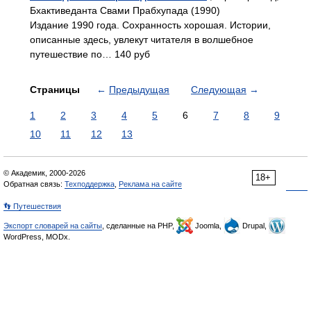
Бхактиведанта Свами Прабхупада (1990)
Издание 1990 года. Сохранность хорошая. Истории,
описанные здесь, увлекут читателя в волшебное
путешествие по… 140 руб
Страницы
←
Предыдущая
Следующая
→
1
2
3
4
5
6
7
8
9
10
11
12
13
© Академик, 2000-2026
18+
Обратная связь:
Техподдержка
,
Реклама на сайте
👣 Путешествия
Экспорт словарей на сайты
, сделанные на PHP,
Joomla,
Drupal,
WordPress, MODx.